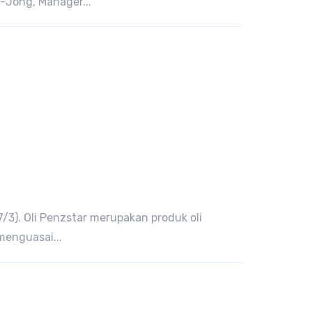
-Jong, Manager...
/3). Oli Penzstar merupakan produk oli
menguasai...