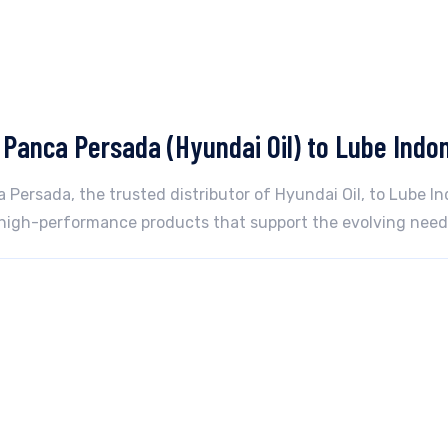
Panca Persada (Hyundai Oil) to Lube Indo
Persada, the trusted distributor of Hyundai Oil, to Lube In
igh-performance products that support the evolving needs