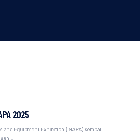
NAPA 2025
s and Equipment Exhibition (INAPA) kembali
aan...