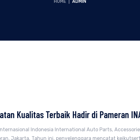
HOME
|
ADMIN
elatan Kualitas Terbaik Hadir di Pameran I
ernasional Indonesia International Auto Parts, Accessorie
ran, Jakarta. Tahun ini, penyelenggara mencatat keikutsert