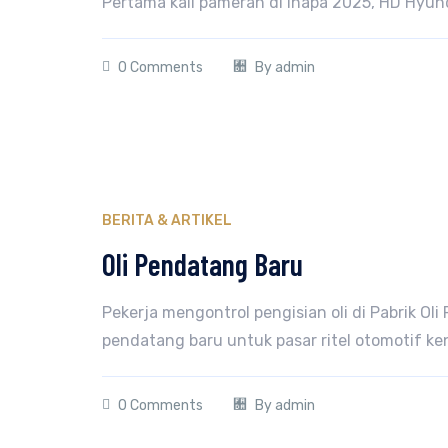
Pertama kali pameran di Inapa 2025, HD Hyund
0 Comments
By
admin
BERITA & ARTIKEL
Oli Pendatang Baru
Pekerja mengontrol pengisian oli di Pabrik Ol
pendatang baru untuk pasar ritel otomotif ke
0 Comments
By
admin