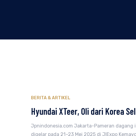
BERITA & ARTIKEL
Hyundai XTeer, Oli dari Korea S
Jpnindonesia.com Jakarta-Pameran dagang int
digelar pada 21–23 Mei 2025 di JIExpo Kemayo