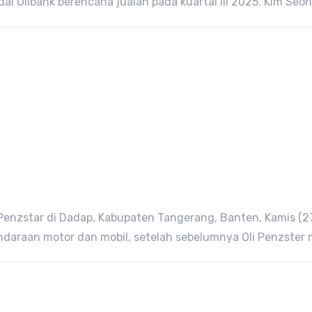
ai Oilbank berencana jualan pada kuartal III 2025. Kim Seon
i Penzstar di Dadap, Kabupaten Tangerang, Banten, Kamis (27
ndaraan motor dan mobil, setelah sebelumnya Oli Penzster 