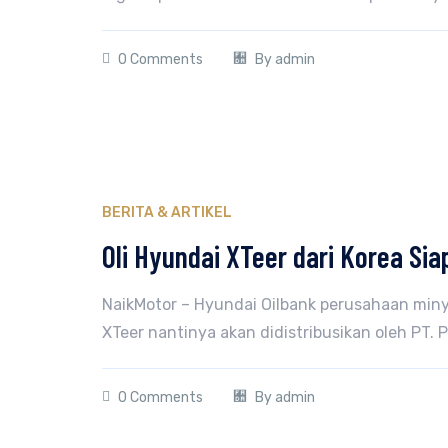
0 Comments
By
admin
BERITA & ARTIKEL
Oli Hyundai XTeer dari Korea Sia
NaikMotor – Hyundai Oilbank perusahaan miny
XTeer nantinya akan didistribusikan oleh PT.
0 Comments
By
admin