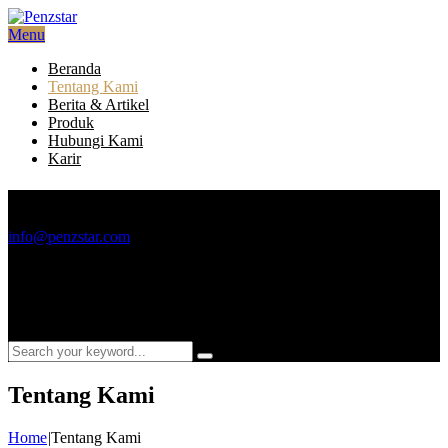
Menu
Beranda
Tentang Kami
Berita & Artikel
Produk
Hubungi Kami
Karir
Email
info@penzstar.com
Telepon
+6221 2933 4499
Tentang Kami
Home
|
Tentang Kami