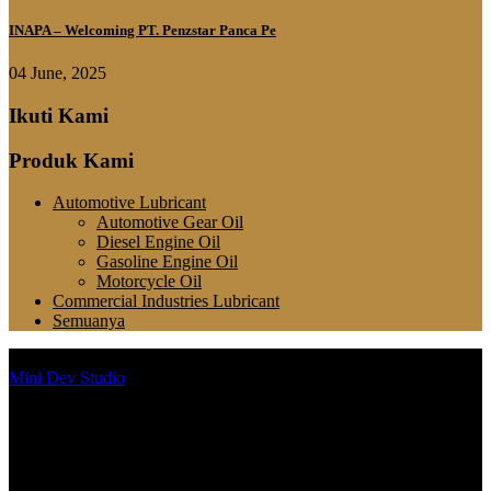
INAPA – Welcoming PT. Penzstar Panca Pe
04 June, 2025
Ikuti Kami
Produk Kami
Automotive Lubricant
Automotive Gear Oil
Diesel Engine Oil
Gasoline Engine Oil
Motorcycle Oil
Commercial Industries Lubricant
Semuanya
Copyright © 2021 PT. Penz Star Panca Persada | Developed by
Mini Dev Studio
Certificate ID 13/02402 - Certificate ID 13/02401
Penzstar produced by: PT Lumasindo Perkasa Indonesia
(an ISO 9001 Certified Company)