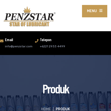
MENU
Email
Telepon
info@penzstar.com
+6221 2933 4499
Produk
HOME
|
PRODUK