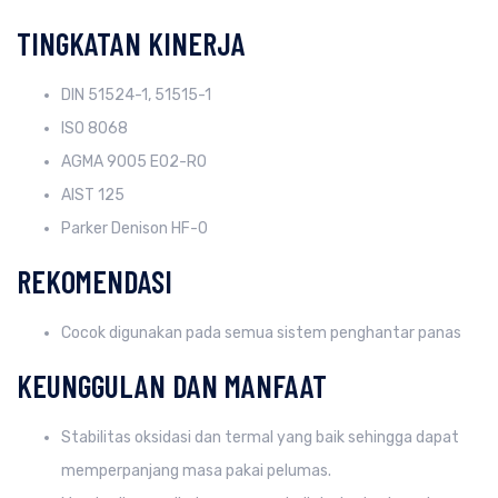
TINGKATAN KINERJA
DIN 51524-1, 51515-1
ISO 8068
AGMA 9005 E02-RO
AIST 125
Parker Denison HF-0
REKOMENDASI
Cocok digunakan pada semua sistem penghantar panas
KEUNGGULAN DAN MANFAAT
Stabilitas oksidasi dan termal yang baik sehingga dapat
memperpanjang masa pakai pelumas.