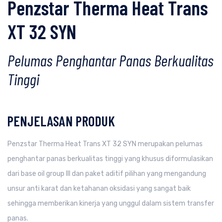
Penzstar Therma Heat Trans
XT 32 SYN
Pelumas Penghantar Panas Berkualitas
Tinggi
PENJELASAN PRODUK
Penzstar Therma Heat Trans XT 32 SYN merupakan pelumas
penghantar panas berkualitas tinggi yang khusus diformulasikan
dari base oil group III dan paket aditif pilihan yang mengandung
unsur anti karat dan ketahanan oksidasi yang sangat baik
sehingga memberikan kinerja yang unggul dalam sistem transfer
panas.