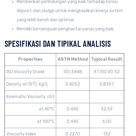
Memberikan perlindungan yang baik terhadap korosi,
deposit, dan sludge untuk menghasilkan kinerja sistem
yang lebih bersih dan optimal.
Memiliki kemampuan penghantar panas yang baik.
SPESIFIKASI DAN TIPIKAL ANALISIS
Properties
ASTM Method
Typical Result
ISO Viscosity Grade
ISO 3448
XT ISO VG 32
Density at 15°C, Kg/L
D 4052
0,8397
Kinematic Viscosity, cSt
at 40°C
D 445
32,59
at 100°C
D 445
6,00
Viscosity Index
D 2270
132