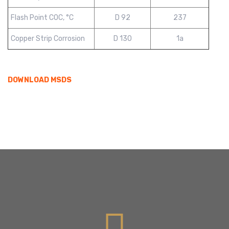
Flash Point COC, °C
D 92
237
Copper Strip Corrosion
D 130
1a
DOWNLOAD MSDS