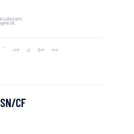
e Lubricant
,
gine Oil
,
 SN/CF