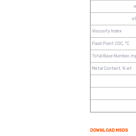
a
a
Viscosity Index
Flash Point COC, °C
Total Base Number, m
Metal Content, % wt
DOWNLOAD MSDS