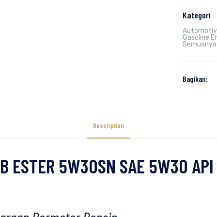
Kategori
Automotiv
Gasoline En
Semuanya
Bagikan:
Description
PB ESTER 5W30SN SAE 5W30 API
5