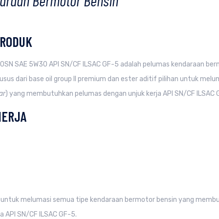
araan Bermotor Bensin
PRODUK
0SN SAE 5W30 API SN/CF ILSAC GF-5 adalah pelumas kendaraan berm
sus dari base oil group II premium dan ester aditif pilihan untuk mel
ar
) yang membutuhkan pelumas dengan unjuk kerja API SN/CF ILSAC 
NERJA
 untuk melumasi semua tipe kendaraan bermotor bensin yang memb
ja API SN/CF ILSAC GF-5.