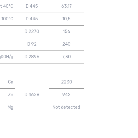
t 40°C
D 445
63,17
t 100°C
D 445
10,5
D 2270
156
D 92
240
gKOH/g
D 2896
7,30
Ca
2230
Zn
D 4628
942
Mg
Not detected