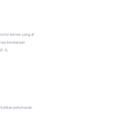
otor bensin yang di
umasi kendaraan
GF-5.
utuhkan pelumasan