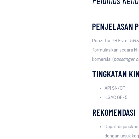
Pelumas Kend
PENJELASAN 
Penzstar PB Ester 5W3
formulasikan secara khu
komersial (
passanger c
TINGKATAN KI
API SN/CF
ILSAC GF-5
REKOMENDASI
Dapat digunakan
dengan unjuk ker