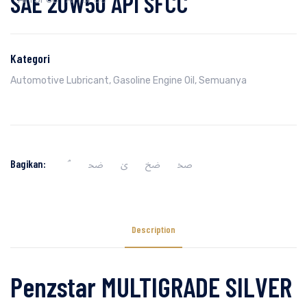
SAE 20W50 API SFCC
Kategori
Automotive Lubricant
,
Gasoline Engine Oil
,
Semuanya
Bagikan:
Description
Penzstar MULTIGRADE SILVER