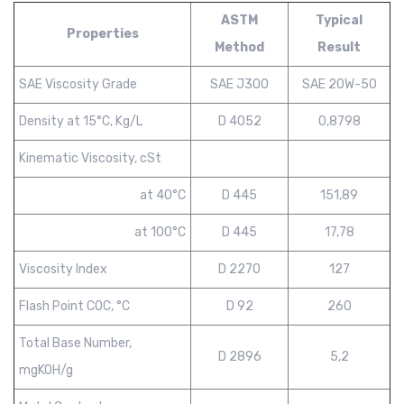
ASTM
Typical
Properties
Method
Result
SAE Viscosity Grade
SAE J300
SAE 20W-50
Density at 15°C, Kg/L
D 4052
0,8798
Kinematic Viscosity, cSt
at 40°C
D 445
151,89
at 100°C
D 445
17,78
Viscosity Index
D 2270
127
Flash Point COC, °C
D 92
260
Total Base Number,
D 2896
5,2
mgKOH/g