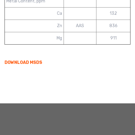
Metal Content, ppm
Ca
132
Zn
AAS
836
Mg
911
DOWNLOAD MSDS