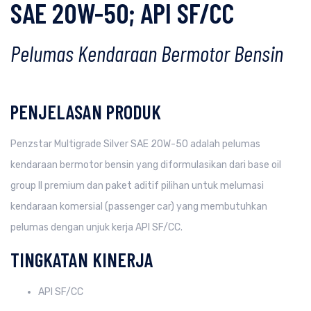
SAE 20W-50; API SF/CC
Pelumas Kendaraan Bermotor Bensin
PENJELASAN PRODUK
Penzstar Multigrade Silver SAE 20W-50 adalah pelumas
kendaraan bermotor bensin yang diformulasikan dari base oil
group II premium dan paket aditif pilihan untuk melumasi
kendaraan komersial (passenger car) yang membutuhkan
pelumas dengan unjuk kerja API SF/CC.
TINGKATAN KINERJA
API SF/CC