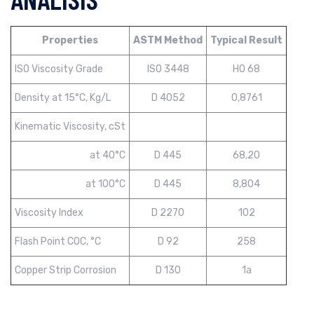
Properties
ASTM Method
Typical Result
ISO Viscosity Grade
ISO 3448
HO 68
Density at 15°C, Kg/L
D 4052
0,8761
Kinematic Viscosity, cSt
at 40°C
D 445
68,20
at 100°C
D 445
8,804
Viscosity Index
D 2270
102
Flash Point COC, °C
D 92
258
Copper Strip Corrosion
D 130
1a