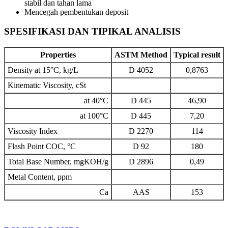
stabil dan tahan lama
Mencegah pembentukan deposit
SPESIFIKASI DAN TIPIKAL ANALISIS
Properties
ASTM Method
Typical result
Density at 15°C, kg/L
D 4052
0,8763
Kinematic Viscosity, cSt
at 40°C
D 445
46,90
at 100°C
D 445
7,20
Viscosity Index
D 2270
114
Flash Point COC, °C
D 92
180
Total Base Number, mgKOH/g
D 2896
0,49
Metal Content, ppm
Ca
AAS
153